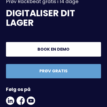
Prøv Rackbeat gratis i 14 dage
DIGITALISER DIT
LAGER
BOOK EN DEMO
PRØV GRATIS
Følg os på
Linkedin
Facebook
Youtube
Social
Social
Link
Link
Link