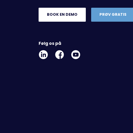
BOOK EN DEMO
PRØV GRATIS
Følg os på
Linkedin
Facebook
Youtube
Social
Social
Link
Link
Link