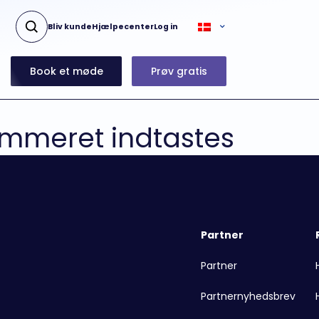
Bliv kunde
Hjælpecenter
Log in
Book et møde
Prøv gratis
ummeret indtastes
Partner
Partner
Partnernyhedsbrev